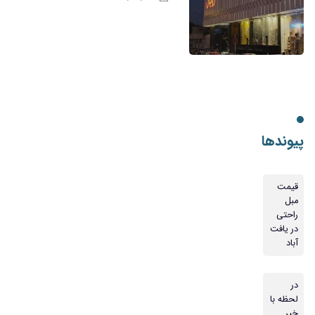
پیوندها
قیمت
مبل
راحتی
در یافت
آباد
در
لحظه با
خبر