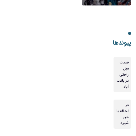
پیوندها
قیمت
مبل
راحتی
در یافت
آباد
در
لحظه با
خبر
شوید