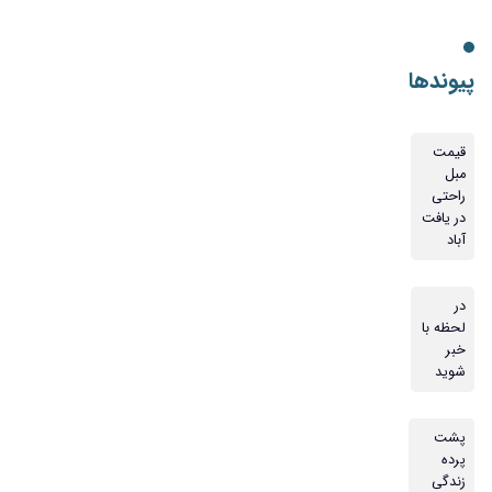
پیوندها
قیمت
مبل
راحتی
در یافت
آباد
در
لحظه با
خبر
شوید
پشت
پرده
زندگی