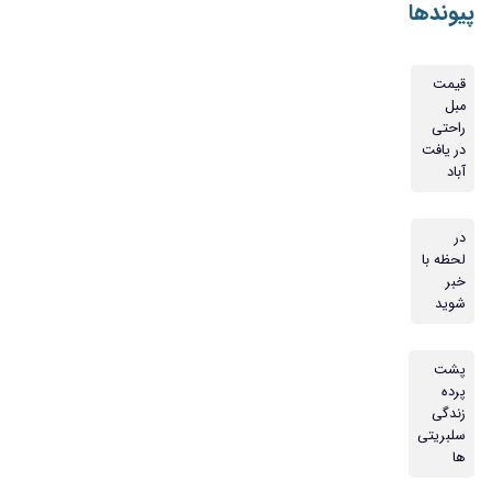
پیوندها
قیمت
مبل
راحتی
در یافت
آباد
در
لحظه با
خبر
شوید
پشت
پرده
زندگی
سلبریتی
ها