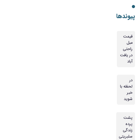
پیوندها
قیمت
مبل
راحتی
در یافت
آباد
در
لحظه با
خبر
شوید
پشت
پرده
زندگی
سلبریتی