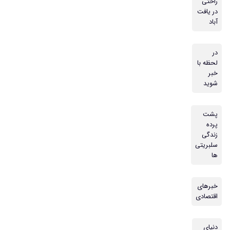
راحتی
در یافت
آباد
در
لحظه با
خبر
شوید
پشت
پرده
زندگی
سلبریتی
ها
خبرهای
اقتصادی
دنیای