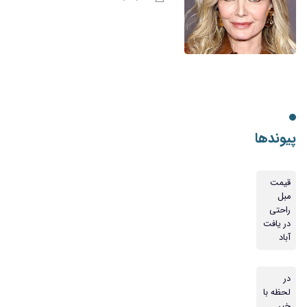
پیوندها
قیمت
مبل
راحتی
در یافت
آباد
در
لحظه با
خبر