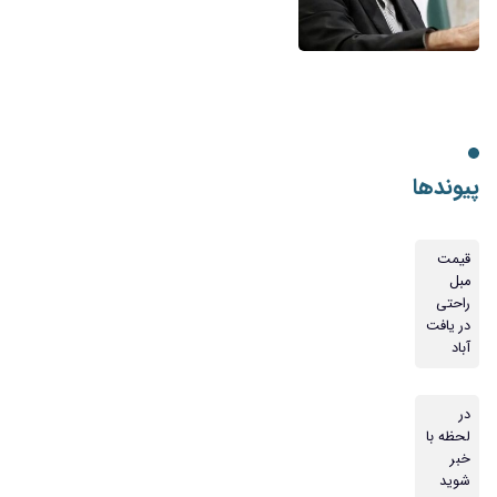
پیوندها
قیمت
مبل
راحتی
در یافت
آباد
در
لحظه با
خبر
شوید