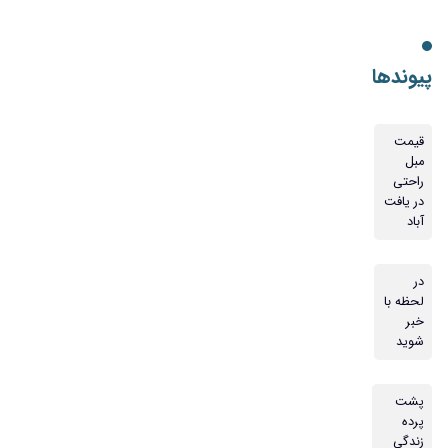
پیوندها
قیمت
مبل
راحتی
در یافت
آباد
در
لحظه با
خبر
شوید
پشت
پرده
زندگی