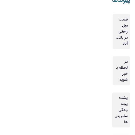
قیمت
مبل
راحتی
در یافت
آباد
در
لحظه با
خبر
شوید
پشت
پرده
زندگی
سلبریتی
ها