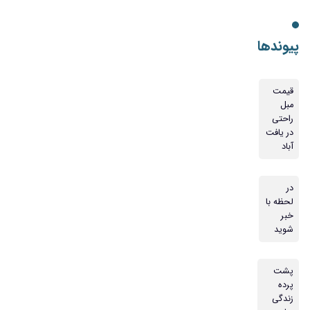
پیوندها
قیمت
مبل
راحتی
در یافت
آباد
در
لحظه با
خبر
شوید
پشت
پرده
زندگی