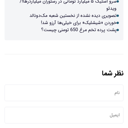
ک ۵ میلیارد تومانی در رستوران میلیاردرها!/
ز نخستین شعبه مک‌دونالد
ی خیلی‌ها آرزو شد!
؟