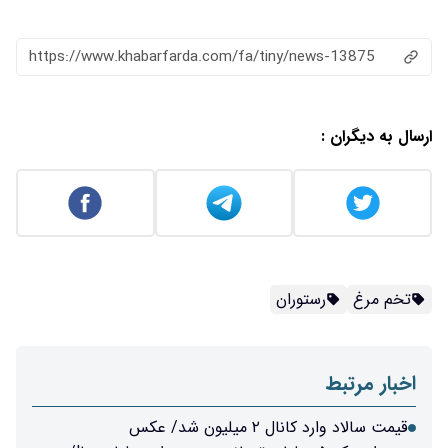
https://www.khabarfarda.com/fa/ti
/ عکس