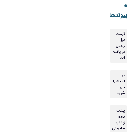
پیوندها
قیمت
مبل
راحتی
در یافت
آباد
در
لحظه با
خبر
شوید
پشت
پرده
زندگی
سلبریتی