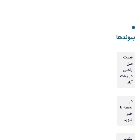
پیوندها
قیمت
مبل
راحتی
در یافت
آباد
در
لحظه با
خبر
شوید
پشت