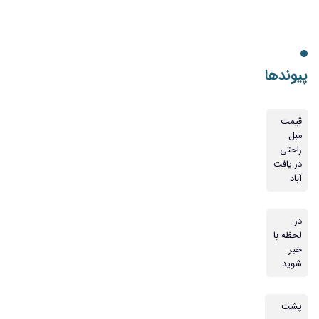
پیوندها
قیمت
مبل
راحتی
در یافت
آباد
در
لحظه با
خبر
شوید
پشت