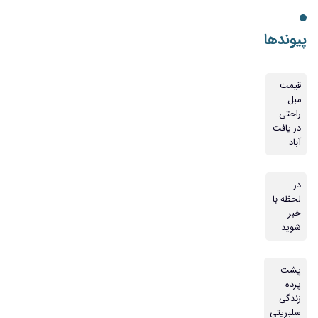
پیوندها
قیمت
مبل
راحتی
در یافت
آباد
در
لحظه با
خبر
شوید
پشت
پرده
زندگی
سلبریتی