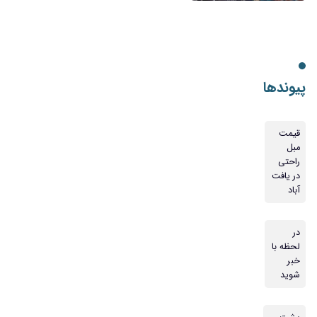
پیوندها
قیمت
مبل
راحتی
در یافت
آباد
در
لحظه با
خبر
شوید