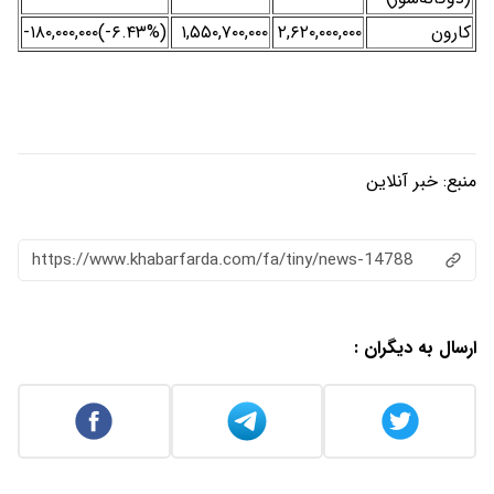
کارون
۲,۶۲۰,۰۰۰,۰۰۰
۱,۵۵۰,۷۰۰,۰۰۰
(‎-۶.۴۳%‌)‎-۱۸۰,۰۰۰,۰۰۰‌
منبع:
خبر آنلاین
https://www.khabarfarda.com/fa/tiny/news-14788
ارسال به دیگران :