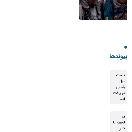
پیوندها
قیمت
مبل
راحتی
در یافت
آباد
در
لحظه با
خبر