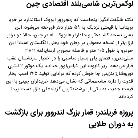
لوکس‌ترین شاسی‌بلند اقتصادی چین
نکته شگفت‌انگیز اینجاست که رنجروور ایووک استاندارد در خودِ
بریتانیا با قیمتی نزدیک به ۵۹ هزار دلار فروخته می‌شود؛ این
یعنی نسخه کشیده‌تر و جادارتر «ایووک L» در چین، حالا دو برابر
ارزان‌تر از نسخه معمولی در وطن خود یعنی انگلستان است! این
خودرو با طول ۴٫۵ متر و فاصله محوری ارتقایافته ۲,۸۴۱
میلی‌متری، فضای پای بسیار مناسبی را در اختیار سرنشینان عقب
قرار می‌دهد. زیر کاپوت این کراس‌اوور جذاب، یک موتور ۲ لیتری
توربوشارژ بنزینی جا خوش کرده که توانایی تولید ۲۴۵ اسب بخار
قدرت را دارد؛ مشخصاتی که نشان می‌دهد خریداران چینی با این
قیمت جدید، به یکی از ارزشمندترین گزینه‌های بازار دست پیدا
کرده‌اند.
پروژه فریلندر؛ قمار بزرگ لندروور برای بازگشت
به دوران طلایی