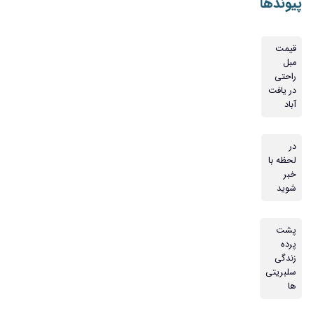
پیوندها
قیمت
مبل
راحتی
در یافت
آباد
در
لحظه با
خبر
شوید
پشت
پرده
زندگی
سلبریتی
ها