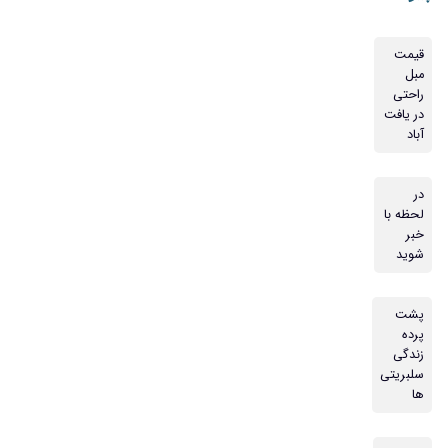
قیمت
مبل
راحتی
در یافت
آباد
در
لحظه با
خبر
شوید
پشت
پرده
زندگی
سلبریتی
ها