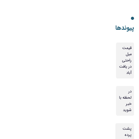
پیوندها
قیمت
مبل
راحتی
در یافت
آباد
در
لحظه با
خبر
شوید
پشت
پرده