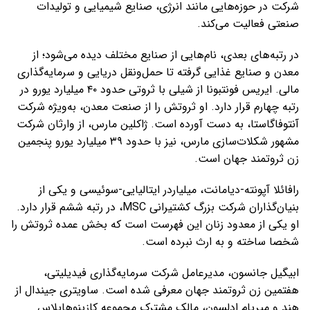
شرکت در حوزه‌هایی مانند انرژی، صنایع شیمیایی و تولیدات
صنعتی فعالیت می‌کند.
در رتبه‌های بعدی، نام‌هایی از صنایع مختلف دیده می‌شود؛ از
معدن و صنایع غذایی گرفته تا حمل‌ونقل دریایی و سرمایه‌گذاری
مالی. ایریس فونتبونا از شیلی با ثروتی حدود ۴۰ میلیارد یورو در
رتبه چهارم قرار دارد. او ثروتش را از صنعت معدن، به‌ویژه شرکت
آنتوفاگاستا، به دست آورده است. ژاکلین مارس، از وارثان شرکت
مشهور شکلات‌سازی مارس، نیز با حدود ۳۹ میلیارد یورو پنجمین
زن ثروتمند جهان است.
رافائلا آپونته-دیامانت، میلیاردر ایتالیایی-سوئیسی و یکی از
بنیان‌گذاران شرکت بزرگ کشتیرانی MSC، در رتبه ششم قرار دارد.
او یکی از معدود زنان این فهرست است که بخش عمده ثروتش را
شخصا ساخته و به ارث نبرده است.
ابیگیل جانسون، مدیرعامل شرکت سرمایه‌گذاری فیدیلیتی،
هفتمین زن ثروتمند جهان معرفی شده است. ساویتری جیندال از
هند و میریام ادلسون، مالک مشترک مجموعه کازینوهایلاس