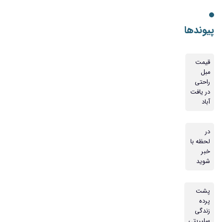
پیوندها
قیمت
مبل
راحتی
در یافت
آباد
در
لحظه با
خبر
شوید
پشت
پرده
زندگی
سلبریتی