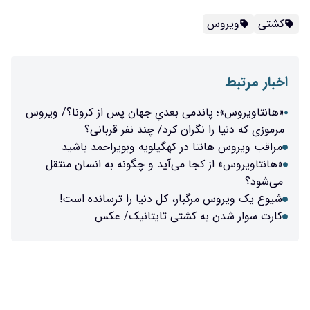
کشتی
ویروس
اخبار مرتبط
«هانتاویروس»؛ پاندمی بعدیِ جهان پس از کرونا؟/ ویروس
مرموزی که دنیا را نگران کرد/ چند نفر قربانی؟
مراقب ویروس هانتا در کهگیلویه‌ وبویراحمد باشید
«هانتاویروس» از کجا می‌آید و چگونه به انسان منتقل
می‌شود؟
شیوع یک ویروس مرگبار، کل دنیا را ترسانده است!
کارت سوار شدن به کشتی تایتانیک/ عکس