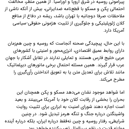
پیرامونی روسیه در شرق اروپا و اوراسیا. از همین منظر، مخالفت
احتمالی پکن و مسکو با قطع‌نامه ضدایرانی، بیش از آنکه ناشی از
ملاحظات صرفا دوجانبه با تهران باشد، ریشه در دفاع از منافع
کلان ژئوپلیتیکی و جلوگیری از تثبیت هژمونی حقوقی-سیاسی
آمریکا دارد.
با این حال، پیچیدگی صحنه آنجاست که روسیه و چین هم‌زمان
دارای روابط عمیق اقتصادی، انرژی‌محور و امنیتی با کشورهای
عربی خلیج فارس هستند و تمایلی ندارند در تقابل آشکار با جهان
عرب قرار گیرند. همین مسئله احتمال برخی مانورهای دیپلماتیک
مانند تلاش برای تعدیل متن یا به تعویق انداختن رأی‌گیری را
مطرح می‌کند.
اما شواهد موجود نشان می‌دهد مسکو و پکن همچنان این
بحران را بخشی از رقابت کلان خود با آمریکا می‌بینند و بعید
است اجازه دهند شورای امنیت به ابزاری برای تثبیت روایت
واشینگتن درباره جنگ و تنگه هرمز تبدیل شود. در چنین
شرایطی، رفتار روسیه و چین نه‌فقط درباره ایران، بلکه درباره آینده
موازنه قدرت در نظم بین‌الملل تعیین‌کننده خواهد بود.