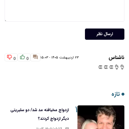
ارسال نظر
ناشناس
۲۳ اردیبهشت ۱۴۰۵ - ۱۵:۰۳
0
0
👌 👌 👏 👏 👏
تازه
۱
ازدواج مخیافنه مد شد/ دو سلبریتی
دیگر ازدواج کردند؟