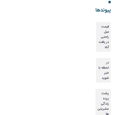
پیوندها
قیمت
مبل
راحتی
در یافت
آباد
در
لحظه با
خبر
شوید
پشت
پرده
زندگی
سلبریتی
ها