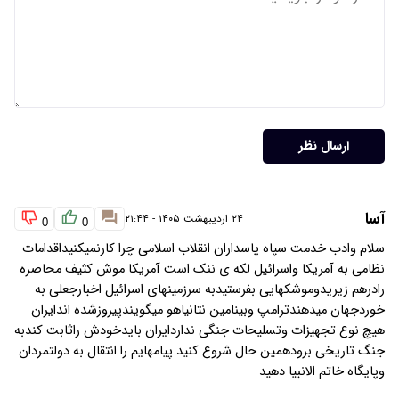
ارسال نظر
آسا
۲۴ اردیبهشت ۱۴۰۵ - ۲۱:۴۴
0
0
سلام وادب خدمت سپاه پاسداران انقلاب اسلامی چرا کارنمیکنیداقدامات
نظامی به آمریکا واسرائیل لکه ی ننک است آمریکا موش کثیف محاصره
رادرهم زیریدوموشکهایی بفرستیدبه سرزمینهای اسرائیل اخبارجعلی به
خوردجهان میدهندترامپ وبینامین نتانیاهو میگویندپیروزشده اندایران
هیچ نوع تجهیزات وتسلیحات جنگی نداردایران بایدخودش راثابت کندبه
جنگ تاریخی برودهمین حال شروع کنید پیامهایم را انتقال به دولتمردان
وپایگاه خاتم الانبیا دهید