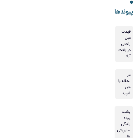
پیوندها
قیمت
مبل
راحتی
در یافت
آباد
در
لحظه با
خبر
شوید
پشت
پرده
زندگی
سلبریتی
ها