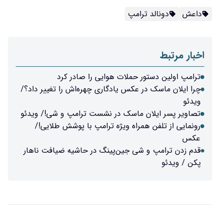
داعش
دونالد ترامپ
اخبار مرتبط
ترامپ اولین دستور حملات هوایی را صادر کرد
چرا ایلان ماسک در عکس یادگاری چهره‌اش را تغییر داد؟/
ویدئو
تصاویر پسر ایلان ماسک در نشست ترامپ و شی!/ ویدئو
رونمایی از تلفن همراه ویژه ترامپ با پوشش طلایی!/
عکس
قدم زدن ترامپ و شی جین‌پینگ در حاشیه ضیافت ناهار
پکن / ویدئو