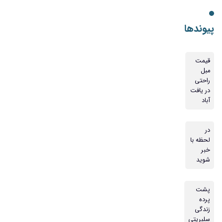
پیوندها
قیمت
مبل
راحتی
در یافت
آباد
در
لحظه با
خبر
شوید
پشت
پرده
زندگی
سلبریتی