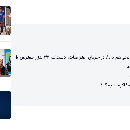
ترامپ در ادعایی: اجازه دستیابی ایران به سلاح هسته ای را نخواهم داد/ در جریان اعتراضات، دست‌کم ۳۲ هزار معترض را
د
مذاکره یا جنگ؟