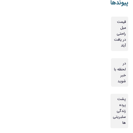
پیوندها
قیمت
مبل
راحتی
در یافت
آباد
در
لحظه با
خبر
شوید
پشت
پرده
زندگی
سلبریتی
ها