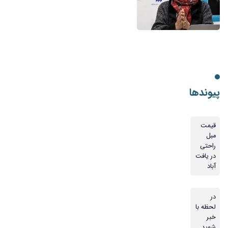
پیوندها
قیمت
مبل
راحتی
در یافت
آباد
در
لحظه با
خبر
شوید