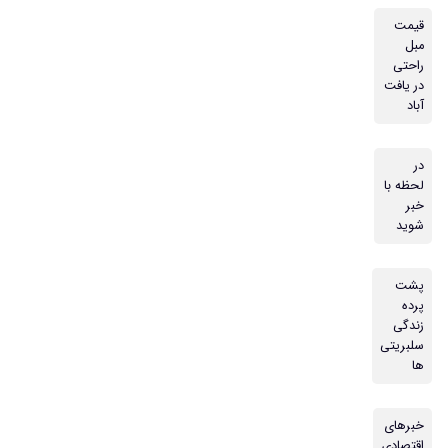
قیمت
مبل
راحتی
در یافت
آباد
در
لحظه با
خبر
شوید
پشت
پرده
زندگی
سلبریتی
ها
خبرهای
اقتصادی