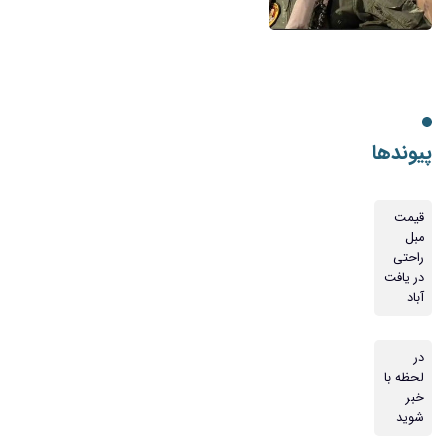
پیوندها
قیمت
مبل
راحتی
در یافت
آباد
در
لحظه با
خبر
شوید