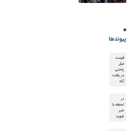
پیوندها
قیمت
مبل
راحتی
در یافت
آباد
در
لحظه با
خبر
شوید