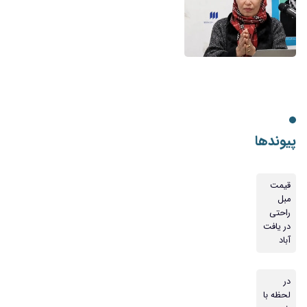
پیوندها
قیمت
مبل
راحتی
در یافت
آباد
در
لحظه با