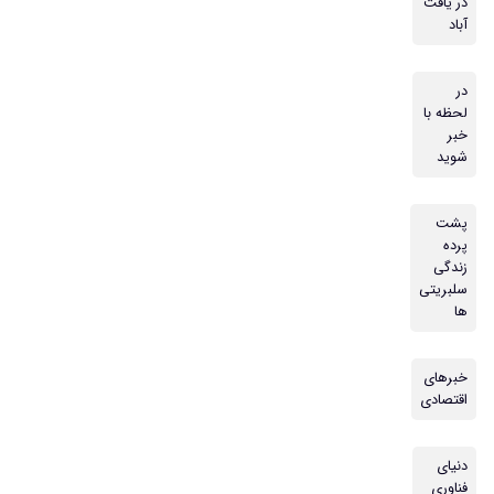
در یافت
آباد
در
لحظه با
خبر
شوید
پشت
پرده
زندگی
سلبریتی
ها
خبرهای
اقتصادی
دنیای
فناوری