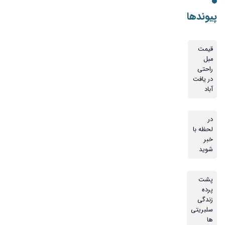
پیوندها
قیمت
مبل
راحتی
در یافت
آباد
در
لحظه با
خبر
شوید
پشت
پرده
زندگی
سلبریتی
ها