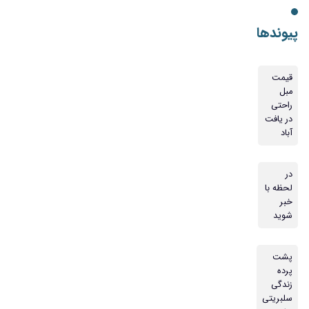
پیوندها
قیمت
مبل
راحتی
در یافت
آباد
در
لحظه با
خبر
شوید
پشت
پرده
زندگی
سلبریتی