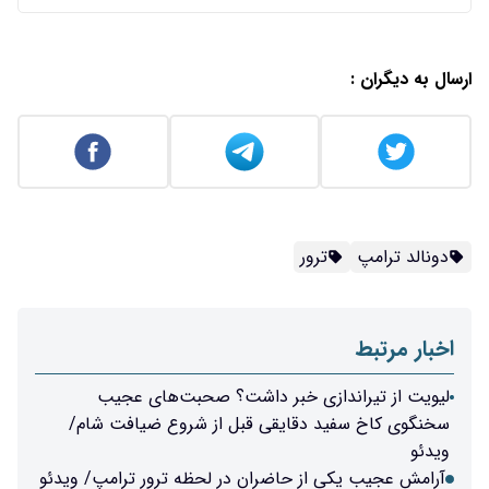
ارسال به دیگران :
دونالد ترامپ
ترور
اخبار مرتبط
لیویت از تیراندازی خبر داشت؟ صحبت‌های عجیب
سخنگوی کاخ سفید دقایقی قبل از شروع ضیافت شام/
ویدئو
آرامش عجیب یکی از حاضران در لحظه ترور ترامپ/ ویدئو