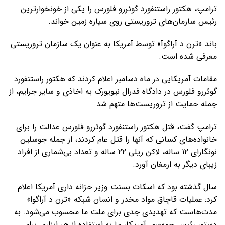
ترامپ، هکتور راستنفورد گوئررو فلورس را یکی از خونخوارترین
رئیس سازمان‌های تروریستی روی سیاره زمین خواند.
باند «ترن د آراگوآ» توسط آمریکا به عنوان یک سازمان تروریستی
معرفی شده است.
مقامات آمریکایی در ماه دسامبر اعلام کردند که هکتور راستنفورد
گوئررو فلورس در دادگاه فدرال نیویورک به اخاذی و سایر جرایم، از
جمله حمایت از تروریست‌ها متهم شد.
ترامپ گفت، قتل هکتور راستنفورد گوئررو فلورس عدالت را برای
خانواده‌های کسانی که آنها را قتل عام کردند، از جمله جوسلین
نونگارای ۱۲ ساله، لاکن ریلی ۲۲ ساله و تعداد بی‌شماری از افراد
زیبای دیگر به ارمغان آورد.
سال گذشته بود که اسکات بسنت وزیر خزانه داری آمریکا اعلام
کرد: عملیات قاچاق مواد مخدر و انسان شبکه «ترن د آراگوا»
مدت‌هاست که تهدیدی جدی برای ملت ما محسوب می‌شود. به
دستور رئیس جمهوری آمریکا، ما به استفاده از هر ابزاری برای