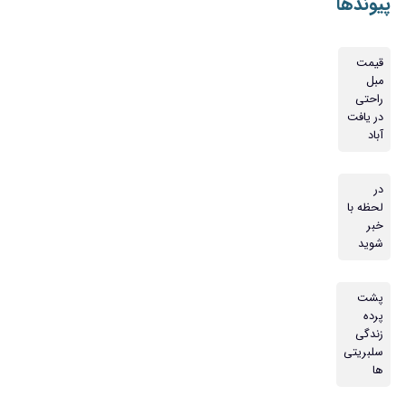
پیوندها
قیمت
مبل
راحتی
در یافت
آباد
در
لحظه با
خبر
شوید
پشت
پرده
زندگی
سلبریتی
ها