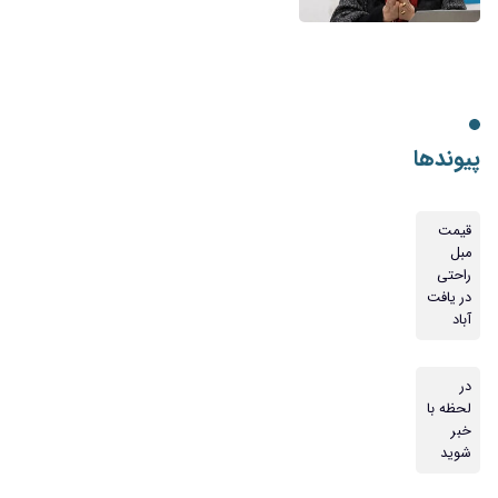
پیوندها
قیمت
مبل
راحتی
در یافت
آباد
در
لحظه با
خبر
شوید