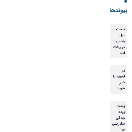
پیوندها
قیمت
مبل
راحتی
در یافت
آباد
در
لحظه با
خبر
شوید
پشت
پرده
زندگی
سلبریتی
ها