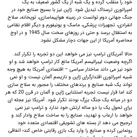
خود را منقلب کرده و یک شبه از یک کشور ضعیف به یک
امپراتوری ترسناک تبدیل شود. ژاپن نیز با بسیج صنایع خود در
جنگ جهانی دوم توانست در زمینه هواپیماسازی، توپخانه، سلاح
انفرادی، تجهیزات پزشکی، ماسک و یونیفورم و دیگر اقلام نظامی
به استقلال برسد و حتی در روزهای سخت سال 1945 و در اوج
محاصره آمریکا از این جهات دچار مشکل نشود.
حالا آمریکای ترامپ نیز می خواهد این دو تجربه را تکرار کند.
اگرچه وضعیت لیبرالیسم آمریکا مانع کار ترامپ خواهد شد و او
خود نیز می داند ساختار سیاسی – اقتصادی آمریکا به هیچ وجه
شبیه امپراتوری اقتدارگرای ژاپن و نازیسم آلمان نیست و او نمی
تواند یک شبه صنایع و برندهای مختلف را مجبور به سلاح سازی
کند اما قرار نیست تجربه استثنایی ژاپن و آلمان در قرن 20 که هر
دو در میانه یک جنگ بزرگ بودند تکرار شود. آمریکا نیز عجله ای
برای تحول یک یا دو ساله ارتش خود ندارد و ترامپ نیز نمی
خواهد با ارعاب و تهدید، صنایع را به ساخت سلاح وادار کند و
ترجیح می دهد از بسته های تشویقی اقتصادی متعدد خود
رونمایی کرده و صنایع را وارد یک بازی رقابتی خاص کند؛ اتفاقی