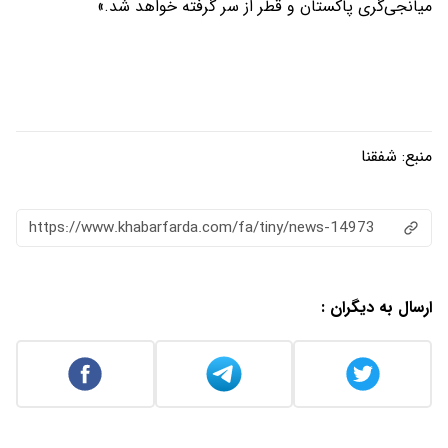
میانجی‌گری پاکستان و قطر از سر گرفته خواهد شد.»
منبع:
شفقنا
https://www.khabarfarda.com/fa/tiny/news-14973
ارسال به دیگران :