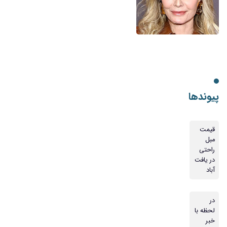
پیوندها
قیمت
مبل
راحتی
در یافت
آباد
در
لحظه با
خبر