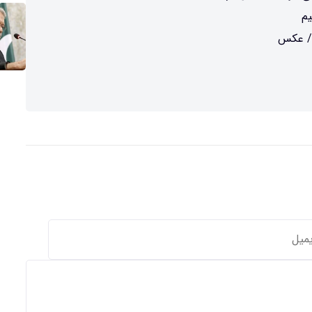
یم
!/ عکس