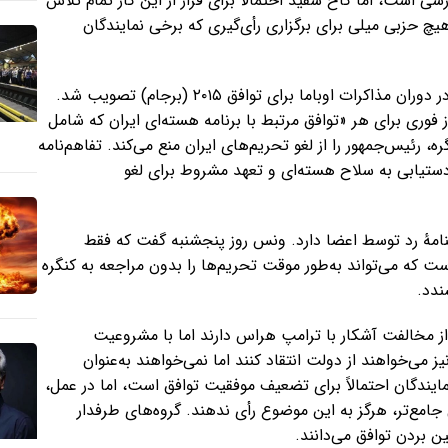
 است، اما کاخ سفید احتمالاً برای فرار از این کار تمام تلاش
چ حزبی میلی برای برگزاری رأی‌گیری که برخی نمایندگان
ابزار این بررسی، قانون «بررسی توافق هسته‌ای ایران» است که در دوران مذاکرات اوباما برای توافق ۲۰۱۵ (برجام) تصویب شد.
ز فوری برای هر «توافق مرتبط با برنامه هسته‌ای ایران که شامل
و به مدت ۳۰ روز برای بررسی کنگره، رئیس‌جمهور را از لغو تحریم‌های ایران منع می‌کند. تفاهم‌نامه
دستیابی به سلاح هسته‌ای و تعهد مشروط برای لغو
عنامهٔ رد توسط اعضا دارد. ونس روز پنجشنبه گفت که فقط
ت که می‌تواند به‌طور موقت تحریم‌ها را بدون مراجعه به کنگره
ندد.
ز مخالفت آشکار با ترامپ هراس دارند اما با مشروعیت
 می‌خواهند از دولت انتقاد کنند اما نمی‌خواهند به‌عنوان
مایندگان احتمالاً برای تضعیف موفقیت توافق است، اما در عمل،
جامع‌تر، هرگز به این موضوع رأی ندهند. گروه‌های طرفدار
ین بردن توافق می‌دانند.