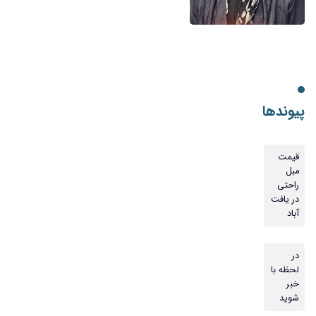
پیوندها
قیمت
مبل
راحتی
در یافت
آباد
در
لحظه با
خبر
شوید