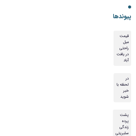
پیوندها
قیمت
مبل
راحتی
در یافت
آباد
در
لحظه با
خبر
شوید
پشت
پرده
زندگی
سلبریتی