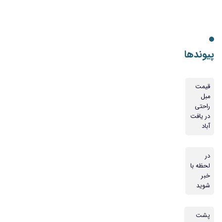
پیوندها
قیمت
مبل
راحتی
در یافت
آباد
در
لحظه با
خبر
شوید
پشت