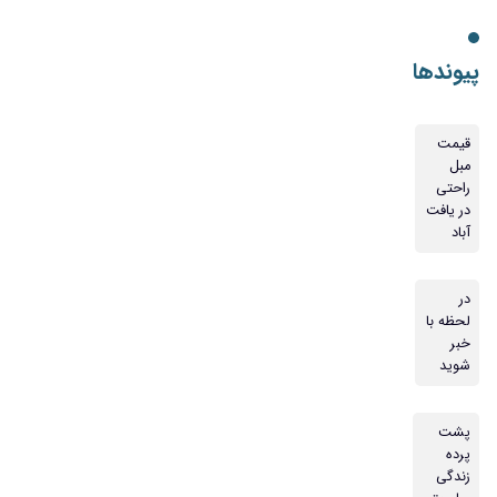
پیوندها
قیمت
مبل
راحتی
در یافت
آباد
در
لحظه با
خبر
شوید
پشت
پرده
زندگی